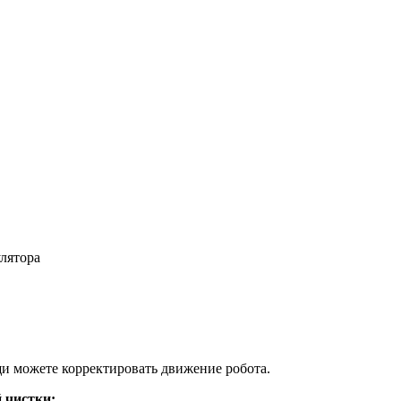
лятора
щи можете корректировать движение робота.
 чистки: